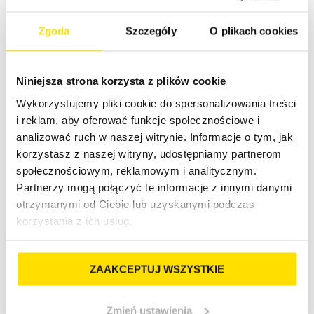
Zgoda
Szczegóły
O plikach cookies
Niniejsza strona korzysta z plików cookie
Wykorzystujemy pliki cookie do spersonalizowania treści
i reklam, aby oferować funkcje społecznościowe i
Karolina Jezierska-Kowalska
analizować ruch w naszej witrynie. Informacje o tym, jak
korzystasz z naszej witryny, udostępniamy partnerom
Adwokat, Konsultantka
społecznościowym, reklamowym i analitycznym.
Partnerzy mogą połączyć te informacje z innymi danymi
Poznajmy się
otrzymanymi od Ciebie lub uzyskanymi podczas
korzystania z ich usług.
ZAAKCEPTUJ WSZYSTKIE
Zmień ustawienia