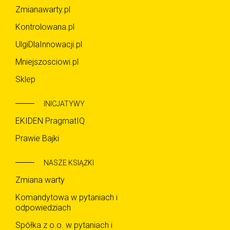
Zmianawarty.pl
Kontrolowana.pl
UlgiDlaInnowacji.pl
Mniejszosciowi.pl
Sklep
INICJATYWY
EKIDEN PragmatIQ
Prawie Bajki
NASZE KSIĄŻKI
Zmiana warty
Komandytowa w pytaniach i
odpowiedziach
Spółka z o.o. w pytaniach i