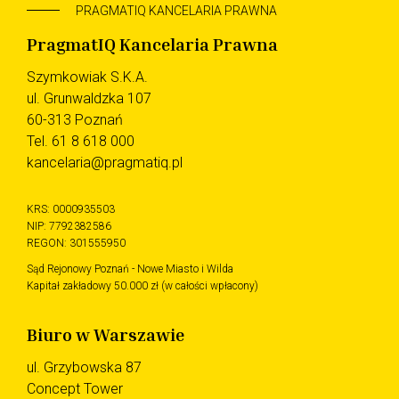
PRAGMATIQ KANCELARIA PRAWNA
PragmatIQ Kancelaria Prawna
Szymkowiak S.K.A.
ul. Grunwaldzka 107
60-313 Poznań
Tel.
61 8 618 000
kancelaria@pragmatiq.pl
KRS: 0000935503
NIP: 7792382586
REGON: 301555950
Sąd Rejonowy Poznań - Nowe Miasto i Wilda
Kapitał zakładowy 50.000 zł (w całości wpłacony)
Biuro w Warszawie
ul. Grzybowska 87
Concept Tower