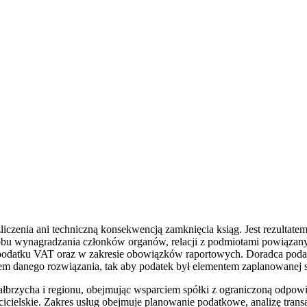
liczenia ani techniczną konsekwencją zamknięcia ksiąg. Jest rezultat
sobu wynagradzania członków organów, relacji z podmiotami powiązany
podatku VAT oraz w zakresie obowiązków raportowych. Doradca poda
m danego rozwiązania, tak aby podatek był elementem zaplanowanej st
rzycha i regionu, obejmując wsparciem spółki z ograniczoną odpowie
cielskie. Zakres usług obejmuje planowanie podatkowe, analizę transa