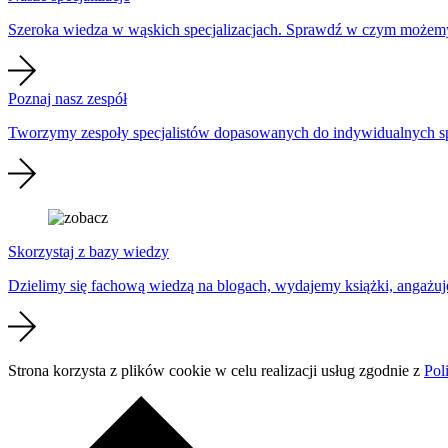
Szeroka wiedza w wąskich specjalizacjach. Sprawdź w czym możem
Poznaj nasz zespół
Tworzymy zespoły specjalistów dopasowanych do indywidualnych s
Skorzystaj z bazy wiedzy
Dzielimy się fachową wiedzą na blogach, wydajemy książki, angażuj
Strona korzysta z plików cookie w celu realizacji usług zgodnie z
Pol