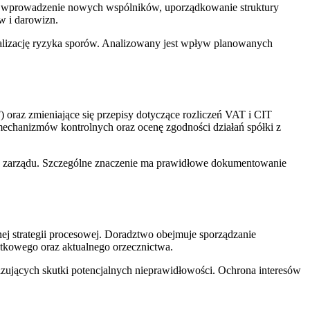
w, wprowadzenie nowych wspólników, uporządkowanie struktury
w i darowizn.
imalizację ryzyka sporów. Analizowany jest wpływ planowanych
az zmieniające się przepisy dotyczące rozliczeń VAT i CIT
chanizmów kontrolnych oraz ocenę zgodności działań spółki z
ów zarządu. Szczególne znaczenie ma prawidłowe dokumentowanie
j strategii procesowej. Doradztwo obejmuje sporządzanie
atkowego oraz aktualnego orzecznictwa.
izujących skutki potencjalnych nieprawidłowości. Ochrona interesów