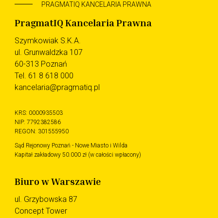
PRAGMATIQ KANCELARIA PRAWNA
PragmatIQ Kancelaria Prawna
Szymkowiak S.K.A.
ul. Grunwaldzka 107
60-313 Poznań
Tel.
61 8 618 000
kancelaria@pragmatiq.pl
KRS: 0000935503
NIP: 7792382586
REGON: 301555950
Sąd Rejonowy Poznań - Nowe Miasto i Wilda
Kapitał zakładowy 50.000 zł (w całości wpłacony)
Biuro w Warszawie
ul. Grzybowska 87
Concept Tower