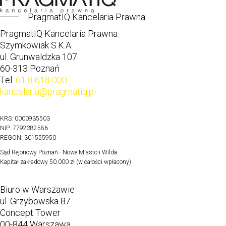
PragmatIQ Kancelaria Prawna
PragmatIQ Kancelaria Prawna
Szymkowiak S.K.A.
ul. Grunwaldzka 107
60-313 Poznań
Tel.
61 8 618 000
kancelaria@pragmatiq.pl
KRS: 0000935503
NIP: 7792382586
REGON: 301555950
Sąd Rejonowy Poznań - Nowe Miasto i Wilda
Kapitał zakładowy 50.000 zł (w całości wpłacony)
Biuro w Warszawie
ul. Grzybowska 87
Concept Tower
00-844 Warszawa