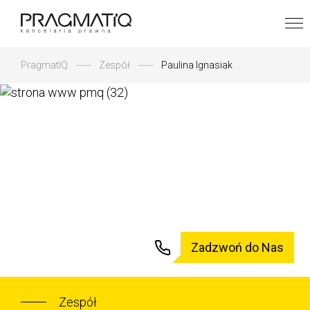
PragmatIQ
Zespół
Paulina Ignasiak
Zadzwoń do Nas
Zespół