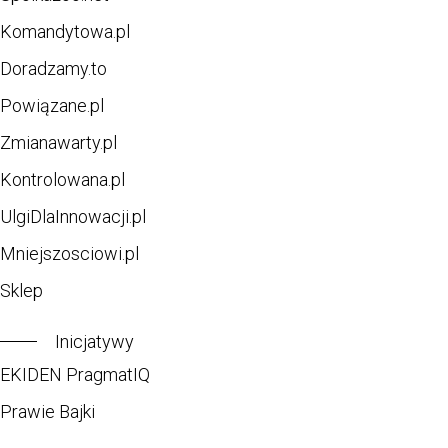
Komandytowa.pl
Doradzamy.to
Powiązane.pl
Zmianawarty.pl
Kontrolowana.pl
UlgiDlaInnowacji.pl
Mniejszosciowi.pl
Sklep
Inicjatywy
EKIDEN PragmatIQ
Prawie Bajki