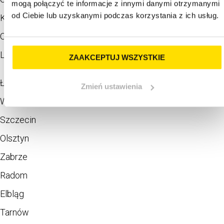
mogą połączyć te informacje z innymi danymi otrzymanymi
od Ciebie lub uzyskanymi podczas korzystania z ich usług.
Kalisz
Ostrów Wielkopolski
Lubin
ZAAKCEPTUJ WSZYSTKIE
Łódź
Zmień ustawienia
Wrocław
Szczecin
Olsztyn
Zabrze
Radom
Elbląg
Tarnów