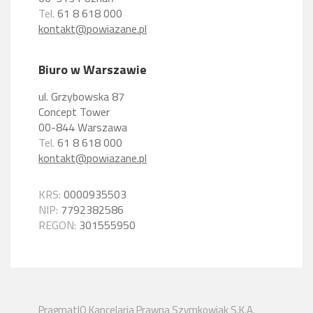
Tel.
61 8 618 000
kontakt@powiazane.pl
Biuro w Warszawie
ul. Grzybowska 87
Concept Tower
00-844 Warszawa
Tel.
61 8 618 000
kontakt@powiazane.pl
KRS:
0000935503
NIP:
7792382586
REGON:
301555950
PragmatIQ Kancelaria Prawna Szymkowiak S.K.A.