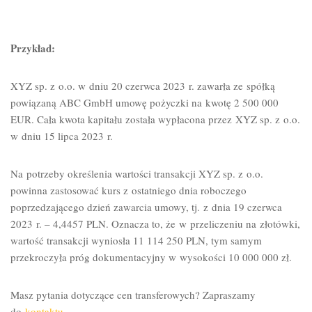
Przykład:
XYZ sp. z o.o. w dniu 20 czerwca 2023 r. zawarła ze spółką
powiązaną ABC GmbH umowę pożyczki na kwotę 2 500 000
EUR. Cała kwota kapitału została wypłacona przez XYZ sp. z o.o.
w dniu 15 lipca 2023 r.
Na potrzeby określenia wartości transakcji XYZ sp. z o.o.
powinna zastosować kurs z ostatniego dnia roboczego
poprzedzającego dzień zawarcia umowy, tj. z dnia 19 czerwca
2023 r. – 4,4457 PLN. Oznacza to, że w przeliczeniu na złotówki,
wartość transakcji wyniosła 11 114 250 PLN, tym samym
przekroczyła próg dokumentacyjny w wysokości 10 000 000 zł.
Masz pytania dotyczące cen transferowych? Zapraszamy
do
kontaktu
.