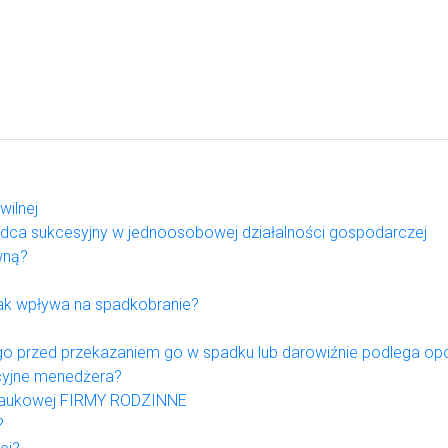
wilnej
ądca sukcesyjny w jednoosobowej działalności gospodarczej
wną?
jak wpływa na spadkobranie?
go przed przekazaniem go w spadku lub darowiźnie podlega op
cyjne menedżera?
i Naukowej FIRMY RODZINNE
?