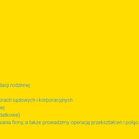
acji rodzinnej
porach sądowych i korporacyjnych
ej
odatkowe)
ania firmy, a także prowadzimy operację przekształceń i połą