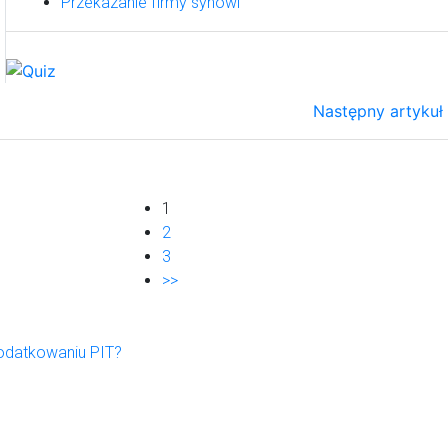
Przekazanie firmy synowi
Następny artykuł
1
2
3
>>
odatkowaniu PIT?