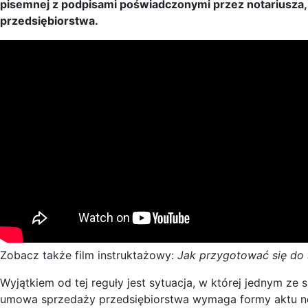
pisemnej z podpisami poświadczonymi przez notariusza, 
przedsiębiorstwa.
Zobacz także film instruktażowy:
Jak przygotować się do 
Wyjątkiem od tej reguły jest sytuacja, w której jednym ze
umowa sprzedaży przedsiębiorstwa wymaga formy aktu no