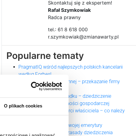
Skontaktuj się z ekspertem!
Rafał Szymkowiak
Radca prawny
tel.: 61 8 618 000
r.szymkowiak@zmianawarty.pl
Popularne tematy
PragmatIQ wśród najlepszych polskich kancelarii
według Forbes!
Sukcesja w firmie rodzinnej – przekazanie firmy
dzieciom
Przedsiębiorstwo w spadku – dziedziczenie
jednoosobowej działalności gospodarczej
O plikach cookies
Sukcesja firmy po śmierci właściciela – co należy
wiedzieć?
Firma jako gwarancja Twojej emerytury
Jakie są podstawowe zasady dziedziczenia
ołecznościowe i analizować