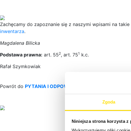
Zachęcamy do zapoznanie się z naszymi wpisami na takie
inwentarza
.
Magdalena Bilicka
2
1
Podstawa prawna:
art. 55
, art. 75
k.c.
Rafał Szymkowiak
Powrót do
PYTANIA I ODPOWIEDZI
Zgoda
Niniejsza strona korzysta z
Wykorzystujemy pliki cookie 