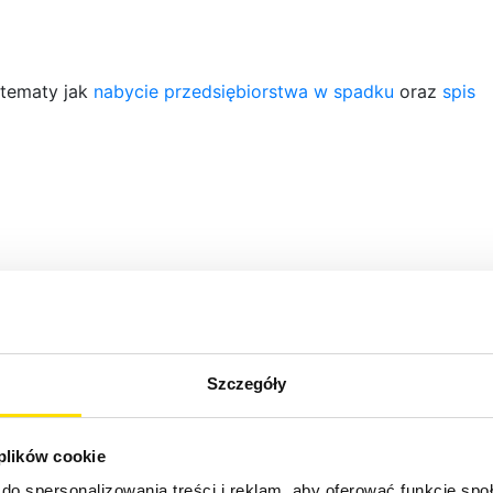
 tematy jak
nabycie przedsiębiorstwa w spadku
oraz
spis
Szczegóły
 plików cookie
do spersonalizowania treści i reklam, aby oferować funkcje sp