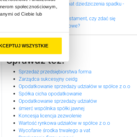
ustawowego? – Schemat dziedziczenia spadku -
artnerom społecznościowym,
kolejność
anymi od Ciebie lub
Czy lepiej sporządzić testament, czy zdać się
na dziedziczenie ustawowe?
KCEPTUJ WSZYSTKIE
Sprawdź też:
Sprzedaż przedsiębiorstwa forma
Zarządca sukcesyjny ceidg
Opodatkowanie sprzedaży udziałów w spółce z o.o
Spółka cicha opodatkowanie
Opodatkowanie sprzedaży udziałów
śmierć wspólnika spółki jawnej
Koncesja licencja zezwolenie
Wartość rynkowa udziałów w spółce z o.o
Wycofanie środka trwałego a vat