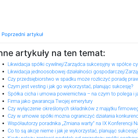
Poprzedni artykuł
nne artykuły na ten temat:
Likwidacja spółki cywilnej/Zarządca sukcesyjny w spółce cy
Likwidacja jednoosobowej działalności gospodarczej/Zarz
Czy przedsiębiorstwo w spadku może rozliczyć poradę pra
Czym jest vesting i jak go wykorzystać, planując sukcesję?
Spółka cicha i umowa powiernictwa – na czym to polega i 
Firma jako gwarancja Twojej emerytury
Czy wyłączenie określonych składników z majątku firmowe
Czy w umowie spółki można ograniczyć działania konkuren
Współautorzy poradnika „Zmiana warty” na IX Konferencj
Co to są akcje nieme i jak je wykorzystać, planując sukcesję