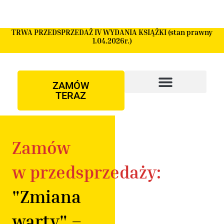
Przejdź
do
treści
TRWA PRZEDSPRZEDAŻ IV WYDANIA KSIĄŻKI (stan prawny
1.04.2026r.)
ZAMÓW
TERAZ
Zamów
w przedsprzedaży:
"Zmiana
warty" –