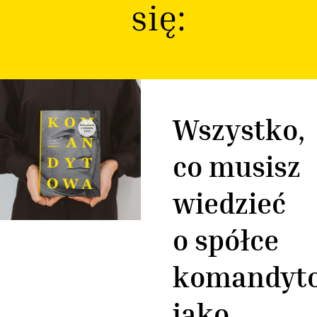
się:
Wszystko,
co musisz
wiedzieć
o spółce
komandyt
jako