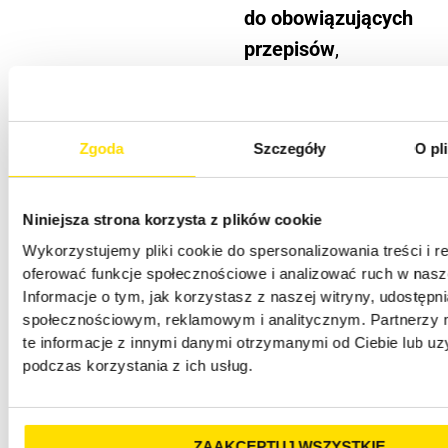
do obowiązujących
przepisów
,
a także
przejrzysty indeks
rzeczowy.
Zgoda
Szczegóły
O pl
Omawiane wątki
Niniejsza strona korzysta z plików cookie
odzwierciedlają
Wykorzystujemy pliki cookie do spersonalizowania treści i r
rzeczywiste
oferować funkcje społecznościowe i analizować ruch w nasze
wątpliwości
Informacje o tym, jak korzystasz z naszej witryny, udostęp
społecznościowym, reklamowym i analitycznym. Partnerzy
dotyczące
te informacje z innymi danymi otrzymanymi od Ciebie lub u
funkcjonowania
podczas korzystania z ich usług.
spółki
komandytowej,
ZAAKCEPTUJ WSZYSTKIE