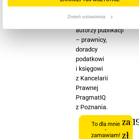
z którymi
od kilkunastu lat
Zmień ustawienia
mierzą się
autorzy publikacji
– prawnicy,
doradcy
podatkowi
i księgowi
z Kancelarii
Prawnej
PragmatIQ
z Poznania.
za 1
To dla mnie
-
zł
zamawiam!