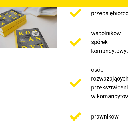
przedsiębiorc
wspólników
spółek
komandytowy
osób
rozważającyc
przekształcen
w komandyto
prawników