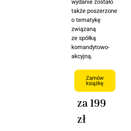
wydanie zostało
także poszerzone
o tematykę
związaną
ze spółką
komandytowo-
akcyjną.
Zamów
książkę
za 199
zł