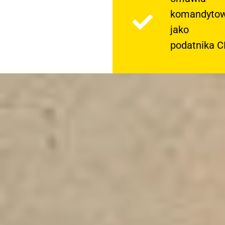
komandyto
jako
podatnika C