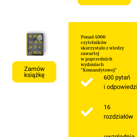
Ponad 4000
czytelników
skorzystało z wiedzy
zawartej
w poprzednich
wydaniach
Zamów
"Komandytowej"
książkę
600 pytań
i odpowiedz
16
rozdziałów
uwzględnia