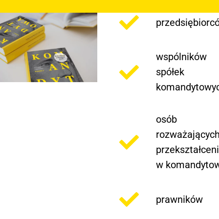
przedsiębiorc
wspólników
spółek
komandytowy
osób
rozważającyc
przekształcen
w komandyto
prawników