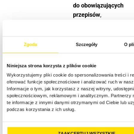
do obowiązujących
przepisów
,
a także
przejrzysty indeks
rzeczowy.
Zgoda
Szczegóły
O pl
Omawiane wątki
Niniejsza strona korzysta z plików cookie
odzwierciedlają
Wykorzystujemy pliki cookie do spersonalizowania treści i r
rzeczywiste
oferować funkcje społecznościowe i analizować ruch w nasze
wątpliwości
Informacje o tym, jak korzystasz z naszej witryny, udostęp
społecznościowym, reklamowym i analitycznym. Partnerzy
dotyczące
te informacje z innymi danymi otrzymanymi od Ciebie lub u
funkcjonowania
podczas korzystania z ich usług.
spółki
komandytowej,
ZAAKCEPTUJ WSZYSTKIE