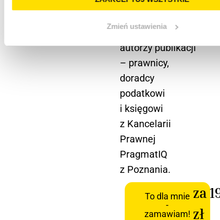
z którymi
od kilkunastu lat
Zmień ustawienia
mierzą się
autorzy publikacji
– prawnicy,
doradcy
podatkowi
i księgowi
z Kancelarii
Prawnej
PragmatIQ
z Poznania.
za 1
To dla mnie
-
zł
zamawiam!