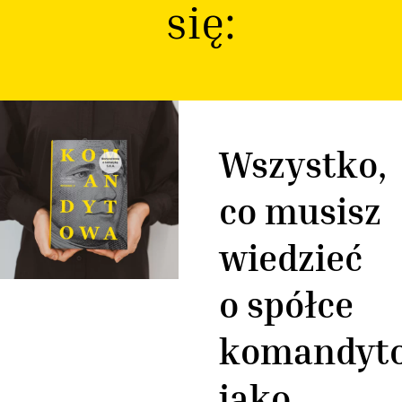
się:
Wszystko,
co musisz
wiedzieć
o spółce
komandyt
jako