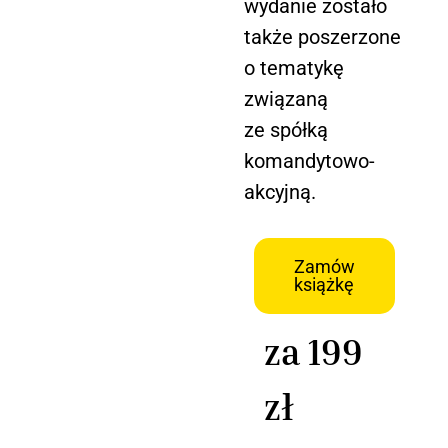
wydanie zostało
także poszerzone
o tematykę
związaną
ze spółką
komandytowo-
akcyjną.
Zamów
książkę
za 199
zł