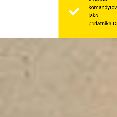
komandyto
jako
podatnika C