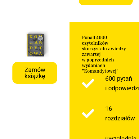
Ponad 4000
czytelników
skorzystało z wiedzy
zawartej
w poprzednich
wydaniach
Zamów
"Komandytowej"
książkę
600 pytań
i odpowiedz
16
rozdziałów
uwzględnia